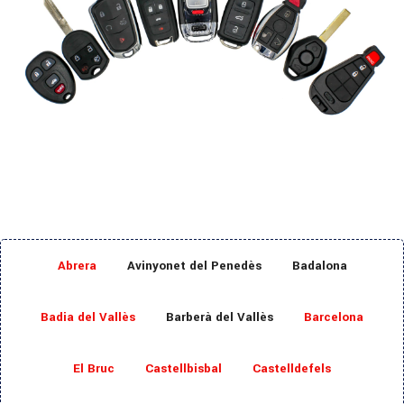
Abrera
Avinyonet del Penedès
Badalona
Badia del Vallès
Barberà del Vallès
Barcelona
El Bruc
Castellbisbal
Castelldefels