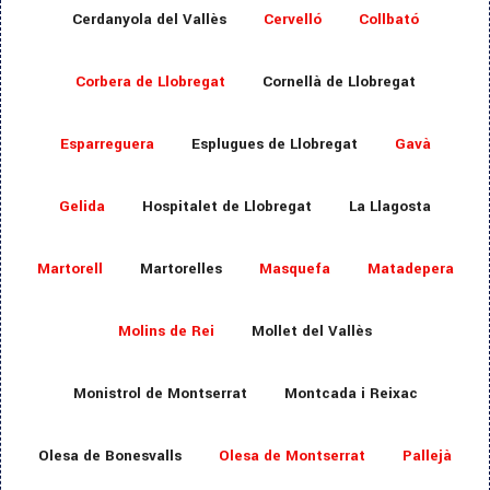
Cerdanyola del Vallès
Cervelló
Collbató
Corbera de Llobregat
Cornellà de Llobregat
Esparreguera
Esplugues de Llobregat
Gavà
Gelida
Hospitalet de Llobregat
La Llagosta
Martorell
Martorelles
Masquefa
Matadepera
Molins de Rei
Mollet del Vallès
Monistrol de Montserrat
Montcada i Reixac
Olesa de Bonesvalls
Olesa de Montserrat
Pallejà