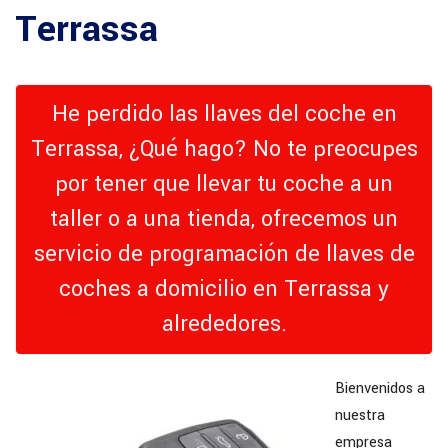
Terrassa
He perdido las llaves del coche en
Terrassa, ¿Qué hago? No te preocupes
por tener que llevar tu coche a un
taller o a una tienda, ofrecemos un
servicio de programación de llaves de
coches a domicilio en Terrassa y
alrededores.
Bienvenidos a
nuestra
empresa