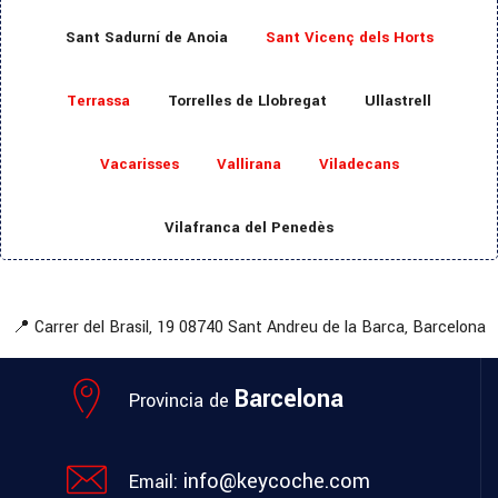
Sant Sadurní de Anoia
Sant Vicenç dels Horts
Terrassa
Torrelles de Llobregat
Ullastrell
Vacarisses
Vallirana
Viladecans
Vilafranca del Penedès
📍 Carrer del Brasil, 19
08740 Sant Andreu de la Barca, Barcelona
Barcelona
Provincia de
info@keycoche.com
Email: