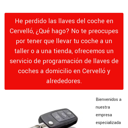
He perdido las llaves del coche en
Cervelló, ¿Qué hago? No te preocupes
por tener que llevar tu coche a un
taller o a una tienda, ofrecemos un
servicio de programación de llaves de
coches a domicilio en Cervelló y
alrededores.
Bienvenidos a
nuestra
empresa
especializada