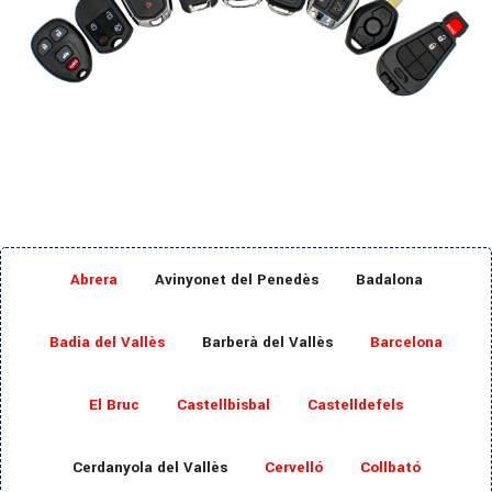
Abrera
Avinyonet del Penedès
Badalona
Badia del Vallès
Barberà del Vallès
Barcelona
El Bruc
Castellbisbal
Castelldefels
Cerdanyola del Vallès
Cervelló
Collbató