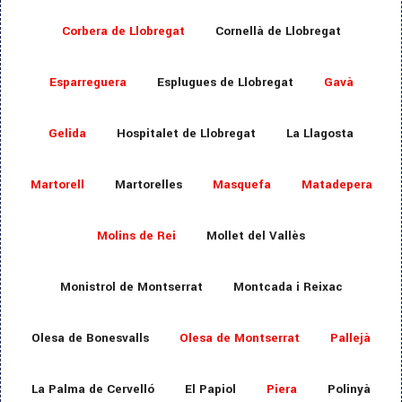
Corbera de Llobregat
Cornellà de Llobregat
Esparreguera
Esplugues de Llobregat
Gavà
Gelida
Hospitalet de Llobregat
La Llagosta
Martorell
Martorelles
Masquefa
Matadepera
Molins de Rei
Mollet del Vallès
Monistrol de Montserrat
Montcada i Reixac
Olesa de Bonesvalls
Olesa de Montserrat
Pallejà
La Palma de Cervelló
El Papiol
Piera
Polinyà