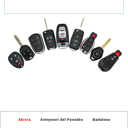
Abrera
Avinyonet del Penedès
Badalona