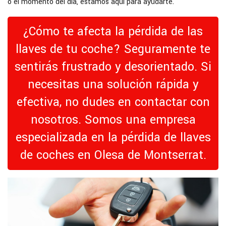
o el momento del día, estamos aquí para ayudarte.
¿Cómo te afecta la pérdida de las
llaves de tu coche? Seguramente te
sentirás frustrado y desorientado. Si
necesitas una solución rápida y
efectiva, no dudes en contactar con
nosotros. Somos una empresa
especializada en la pérdida de llaves
de coches en Olesa de Montserrat.