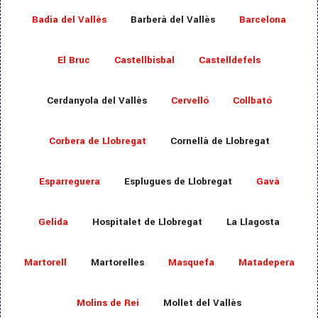
Badia del Vallès
Barberà del Vallès
Barcelona
El Bruc
Castellbisbal
Castelldefels
Cerdanyola del Vallès
Cervelló
Collbató
Corbera de Llobregat
Cornellà de Llobregat
Esparreguera
Esplugues de Llobregat
Gavà
Gelida
Hospitalet de Llobregat
La Llagosta
Martorell
Martorelles
Masquefa
Matadepera
Molins de Rei
Mollet del Vallès