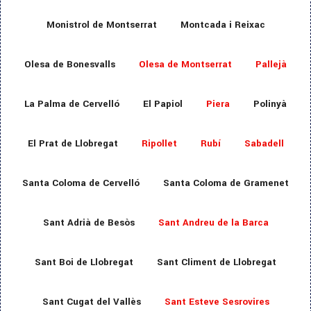
Monistrol de Montserrat
Montcada i Reixac
Olesa de Bonesvalls
Olesa de Montserrat
Pallejà
La Palma de Cervelló
El Papiol
Piera
Polinyà
El Prat de Llobregat
Ripollet
Rubí
Sabadell
Santa Coloma de Cervelló
Santa Coloma de Gramenet
Sant Adrià de Besòs
Sant Andreu de la Barca
Sant Boi de Llobregat
Sant Climent de Llobregat
Sant Cugat del Vallès
Sant Esteve Sesrovires