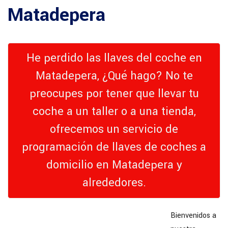
Matadepera
He perdido las llaves del coche en
Matadepera, ¿Qué hago? No te
preocupes por tener que llevar tu
coche a un taller o a una tienda,
ofrecemos un servicio de
programación de llaves de coches a
domicilio en Matadepera y
alrededores.
Bienvenidos a