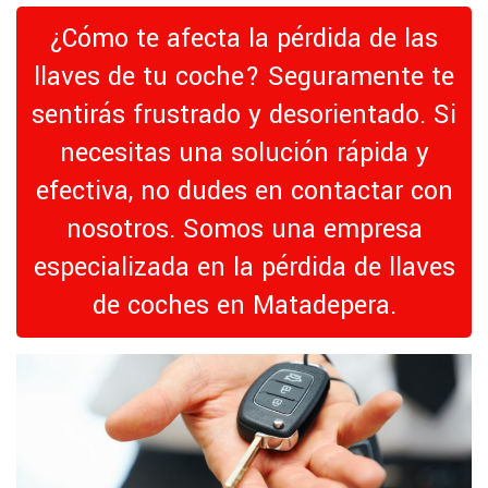
¿Cómo te afecta la pérdida de las
llaves de tu coche? Seguramente te
sentirás frustrado y desorientado. Si
necesitas una solución rápida y
efectiva, no dudes en contactar con
nosotros. Somos una empresa
especializada en la pérdida de llaves
de coches en Matadepera.