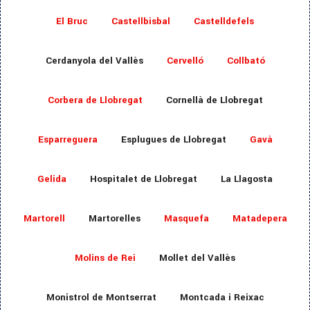
El Bruc
Castellbisbal
Castelldefels
Cerdanyola del Vallès
Cervelló
Collbató
Corbera de Llobregat
Cornellà de Llobregat
Esparreguera
Esplugues de Llobregat
Gavà
Gelida
Hospitalet de Llobregat
La Llagosta
Martorell
Martorelles
Masquefa
Matadepera
Molins de Rei
Mollet del Vallès
Monistrol de Montserrat
Montcada i Reixac