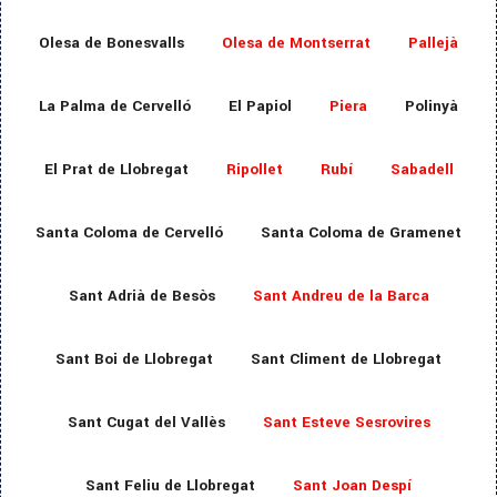
Olesa de Bonesvalls
Olesa de Montserrat
Pallejà
La Palma de Cervelló
El Papiol
Piera
Polinyà
El Prat de Llobregat
Ripollet
Rubí
Sabadell
Santa Coloma de Cervelló
Santa Coloma de Gramenet
Sant Adrià de Besòs
Sant Andreu de la Barca
Sant Boi de Llobregat
Sant Climent de Llobregat
Sant Cugat del Vallès
Sant Esteve Sesrovires
Sant Feliu de Llobregat
Sant Joan Despí