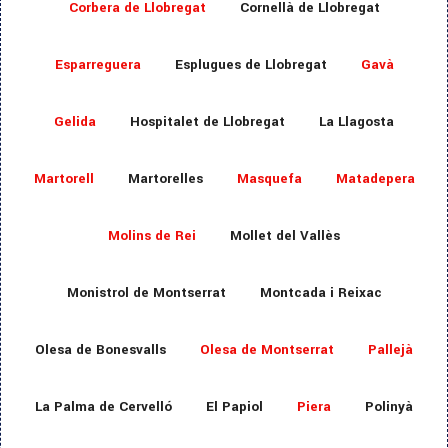
Corbera de Llobregat
Cornellà de Llobregat
Esparreguera
Esplugues de Llobregat
Gavà
Gelida
Hospitalet de Llobregat
La Llagosta
Martorell
Martorelles
Masquefa
Matadepera
Molins de Rei
Mollet del Vallès
Monistrol de Montserrat
Montcada i Reixac
Olesa de Bonesvalls
Olesa de Montserrat
Pallejà
La Palma de Cervelló
El Papiol
Piera
Polinyà