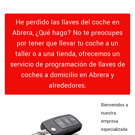
He perdido las llaves del coche en
Abrera, ¿Qué hago? No te preocupes
por tener que llevar tu coche a un
taller o a una tienda, ofrecemos un
servicio de programación de llaves de
coches a domicilio en Abrera y
alrededores.
Bienvenidos a
nuestra
empresa
especializada