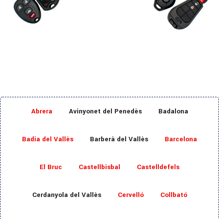
Abrera
Avinyonet del Penedès
Badalona
Badia del Vallès
Barberà del Vallès
Barcelona
El Bruc
Castellbisbal
Castelldefels
Cerdanyola del Vallès
Cervelló
Collbató