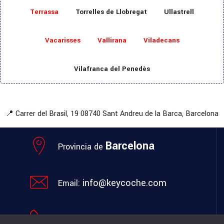
Terrassa
Torrelles de Llobregat
Ullastrell
Vacarisses
Vallirana
Viladecans
Vilafranca del Penedès
📍 Carrer del Brasil, 19
08740 Sant Andreu de la Barca, Barcelona
Barcelona
Provincia de
info@keycoche.com
Email:
+34 611 130 240
Móvil: