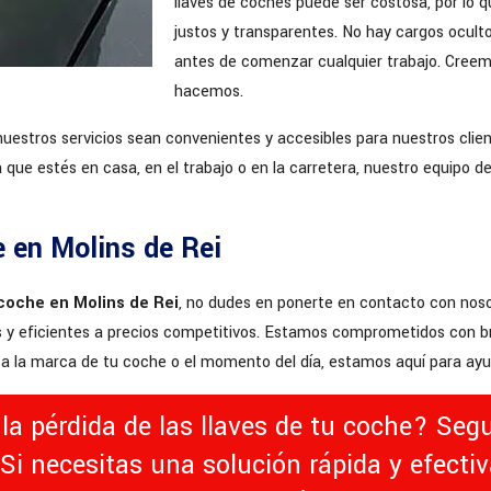
llaves de coches puede ser costosa, por lo
justos y transparentes. No hay cargos ocult
antes de comenzar cualquier trabajo. Creemo
hacemos.
stros servicios sean convenientes y accesibles para nuestros clien
 que estés en casa, en el trabajo o en la carretera, nuestro equipo d
e en Molins de Rei
 coche en Molins de Rei
, no dudes en ponerte en contacto con nos
s y eficientes a precios competitivos. Estamos comprometidos con bri
rta la marca de tu coche o el momento del día, estamos aquí para ayu
la pérdida de las llaves de tu coche? Seg
 Si necesitas una solución rápida y efecti