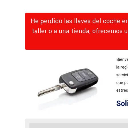
He perdido las llaves del coche e
taller o a una tienda, ofrecemos 
Bienv
la reg
servic
que pu
estres
Sol