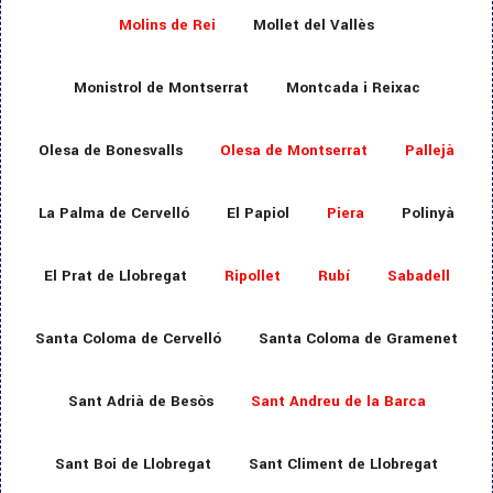
Molins de Rei
Mollet del Vallès
Monistrol de Montserrat
Montcada i Reixac
Olesa de Bonesvalls
Olesa de Montserrat
Pallejà
La Palma de Cervelló
El Papiol
Piera
Polinyà
El Prat de Llobregat
Ripollet
Rubí
Sabadell
Santa Coloma de Cervelló
Santa Coloma de Gramenet
Sant Adrià de Besòs
Sant Andreu de la Barca
Sant Boi de Llobregat
Sant Climent de Llobregat