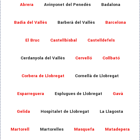
Abrera
Avinyonet del Penedès
Badalona
Badia del Vallès
Barberà del Vallès
Barcelona
El Bruc
Castellbisbal
Castelldefels
Cerdanyola del Vallès
Cervelló
Collbató
Corbera de Llobregat
Cornellà de Llobregat
Esparreguera
Esplugues de Llobregat
Gavà
Gelida
Hospitalet de Llobregat
La Llagosta
Martorell
Martorelles
Masquefa
Matadepera