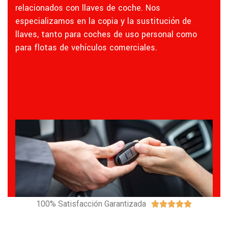
relacionados con llaves de coche. Nos
especializamos en la copia y la sustitución de
llaves, tanto para coches de uso personal como
para flotas de vehículos comerciales.
100% Satisfacción Garantizada




