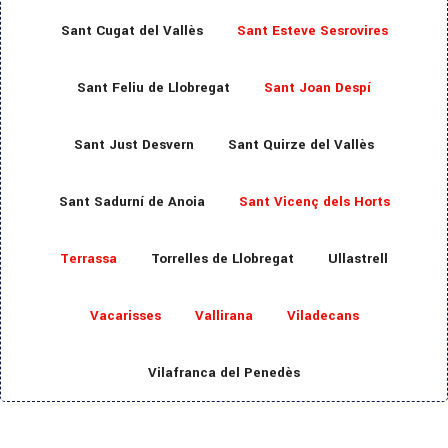
Sant Cugat del Vallès
Sant Esteve Sesrovires
Sant Feliu de Llobregat
Sant Joan Despí
Sant Just Desvern
Sant Quirze del Vallès
Sant Sadurní de Anoia
Sant Vicenç dels Horts
Terrassa
Torrelles de Llobregat
Ullastrell
Vacarisses
Vallirana
Viladecans
Vilafranca del Penedès