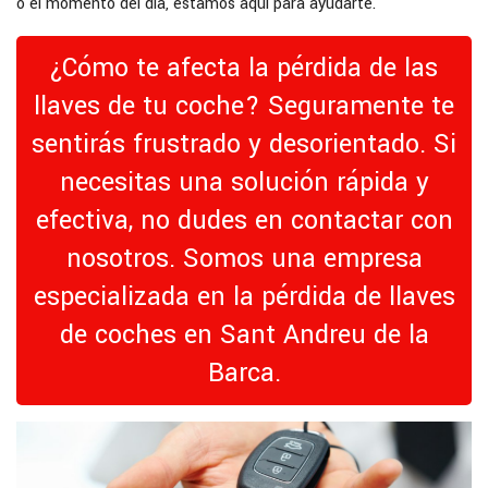
o el momento del día, estamos aquí para ayudarte.
¿Cómo te afecta la pérdida de las
llaves de tu coche? Seguramente te
sentirás frustrado y desorientado. Si
necesitas una solución rápida y
efectiva, no dudes en contactar con
nosotros. Somos una empresa
especializada en la pérdida de llaves
de coches en Sant Andreu de la
Barca.