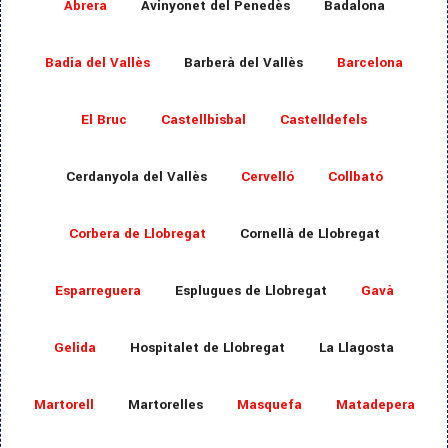
Abrera
Avinyonet del Penedès
Badalona
Badia del Vallès
Barberà del Vallès
Barcelona
El Bruc
Castellbisbal
Castelldefels
Cerdanyola del Vallès
Cervelló
Collbató
Corbera de Llobregat
Cornellà de Llobregat
Esparreguera
Esplugues de Llobregat
Gavà
Gelida
Hospitalet de Llobregat
La Llagosta
Martorell
Martorelles
Masquefa
Matadepera