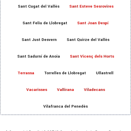
Sant Cugat del Vallès
Sant Esteve Sesrovires
Sant Feliu de Llobregat
Sant Joan Despí
Sant Just Desvern
Sant Quirze del Vallès
Sant Sadurní de Anoia
Sant Vicenç dels Horts
Terrassa
Torrelles de Llobregat
Ullastrell
Vacarisses
Vallirana
Viladecans
Vilafranca del Penedès