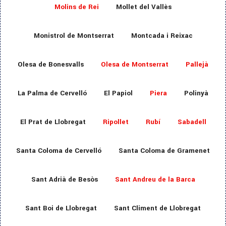
Molins de Rei
Mollet del Vallès
Monistrol de Montserrat
Montcada i Reixac
Olesa de Bonesvalls
Olesa de Montserrat
Pallejà
La Palma de Cervelló
El Papiol
Piera
Polinyà
El Prat de Llobregat
Ripollet
Rubí
Sabadell
Santa Coloma de Cervelló
Santa Coloma de Gramenet
Sant Adrià de Besòs
Sant Andreu de la Barca
Sant Boi de Llobregat
Sant Climent de Llobregat